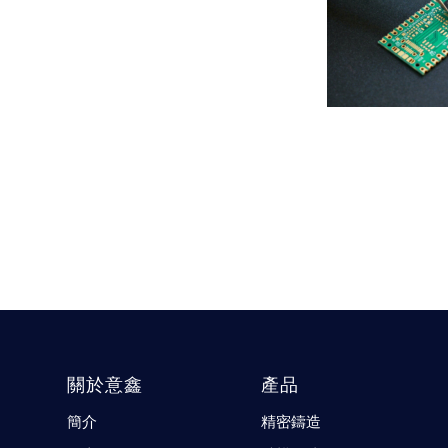
關於意鑫
產品
簡介
精密鑄造