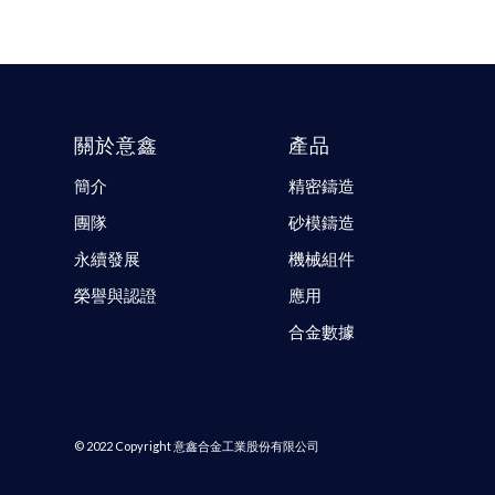
關於意鑫
產品
簡介
精密鑄造
團隊
砂模鑄造
永續發展
機械組件
榮譽與認證
應用
合金數據
© 2022 Copyright 意鑫合金工業股份有限公司