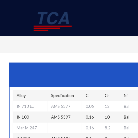
Alloy
Specification
C
Cr
Ni
IN 713 LC
AMS 5377
0.06
12
Bal
IN 100
AMS 5397
0.16
10
Bal
Mar M 247
0.16
8.2
Bal