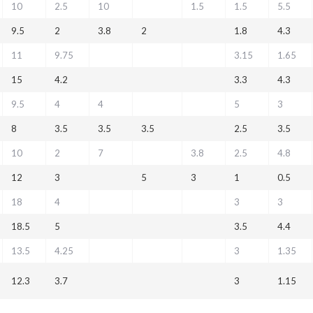
10
2.5
10
1.5
1.5
5.5
9.5
2
3.8
2
1.8
4.3
11
9.75
3.15
1.65
15
4.2
3.3
4.3
9.5
4
4
5
3
8
3.5
3.5
3.5
2.5
3.5
10
2
7
3.8
2.5
4.8
12
3
5
3
1
0.5
18
4
3
3
18.5
5
3.5
4.4
13.5
4.25
3
1.35
12.3
3.7
3
1.15