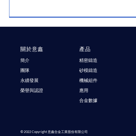
關於意鑫
產品
簡介
精密鑄造
團隊
砂模鑄造
永續發展
機械組件
榮譽與認證
應用
合金數據
© 2022 Copyright 意鑫合金工業股份有限公司