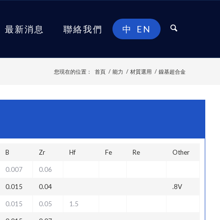
最新消息
聯絡我們
中
EN
您現在的位置：
首頁
/
能力
/
材質選用
/
鎳基超合金
B
Zr
Hf
Fe
Re
Other
0.007
0.06
0.015
0.04
.8V
0.015
0.05
1.5