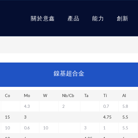
關於意鑫
產品
能力
創新
鎳基超合金
Co
Mo
W
Nb/Cb
Ta
Ti
Al
4.3
2
0.7
5.8
15
3
4.75
5.5
10
0.6
10
3
1
5.5