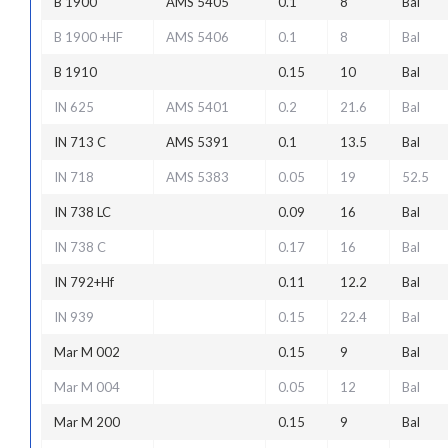
B 1900
AMS 5405
0.1
8
Bal
B 1900 +HF
AMS 5406
0.1
8
Bal
B 1910
0.15
10
Bal
IN 625
AMS 5401
0.2
21.6
Bal
IN 713 C
AMS 5391
0.1
13.5
Bal
IN 718
AMS 5383
0.05
19
52.5
IN 738 LC
0.09
16
Bal
IN 738 C
0.17
16
Bal
IN 792+Hf
0.11
12.2
Bal
IN 939
0.15
22.4
Bal
Mar M 002
0.15
9
Bal
Mar M 004
0.05
12
Bal
Mar M 200
0.15
9
Bal