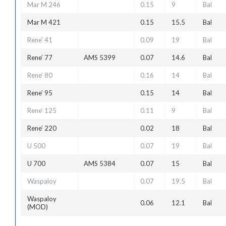
Mar M 246
0.15
9
Bal
Mar M 421
0.15
15.5
Bal
Rene’ 41
0.09
19
Bal
Rene’ 77
AMS 5399
0.07
14.6
Bal
Rene’ 80
0.16
14
Bal
Rene’ 95
0.15
14
Bal
Rene’ 125
0.11
9
Bal
Rene’ 220
0.02
18
Bal
U 500
0.07
19
Bal
U 700
AMS 5384
0.07
15
Bal
Waspaloy
0.07
19.5
Bal
Waspaloy
0.06
12.1
Bal
(MOD)