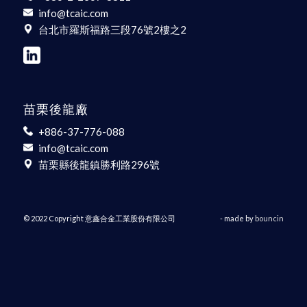
info@tcaic.com
台北市羅斯福路三段76號2樓之2
苗栗後龍廠
+886-37-776-088
info@tcaic.com
苗栗縣後龍鎮勝利路296號
© 2022 Copyright 意鑫合金工業股份有限公司
- made by
bouncin