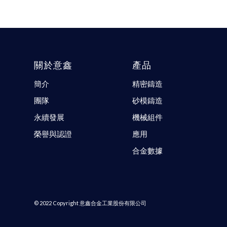
關於意鑫
產品
簡介
精密鑄造
團隊
砂模鑄造
永續發展
機械組件
榮譽與認證
應用
合金數據
© 2022 Copyright 意鑫合金工業股份有限公司