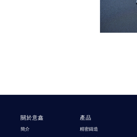
關於意鑫
產品
簡介
精密鑄造