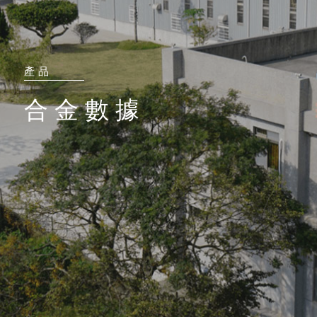
產 品
合 金 數 據